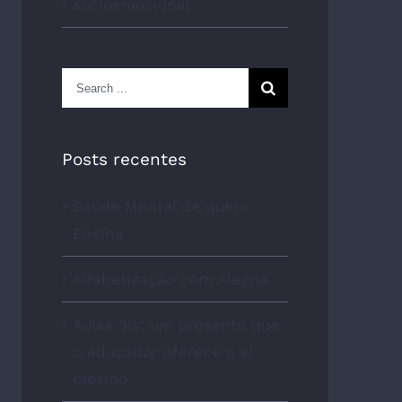
socioemocional
Search
for:
Posts recentes
Saúde Mental de quem
Ensina
Alfabetização com Alegria
Aulas 3is: um presente que
o educador oferece a si
mesmo