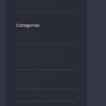
novembro 2014
Categorias
Aulas 3is
Formação Continuada –
Palestra Motivacional
Professores
palestrante para
professores
Sem categoria