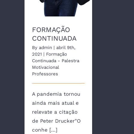
FORMAÇÃO
CONTINUADA
By
admin
|
abril 9th,
2021
|
Formação
Continuada - Palestra
Motivacional
Professores
A pandemia tornou
ainda mais atual e
relevate a citação
de Peter Drucker"O
conhe [...]