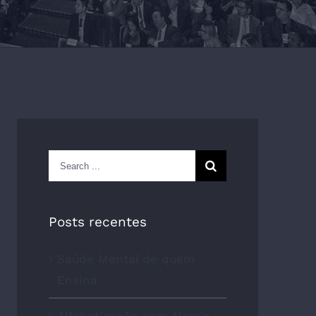
Search
for:
Posts recentes
Saúde Mental de quem
Ensina
Alfabetização com Alegria