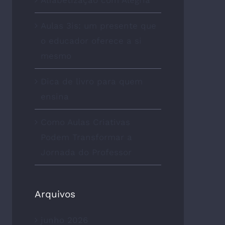
Aulas 3is: um presente que
o educador oferece a si
mesmo
Dica de livro para quem
ensina
Como Aulas Criativas
Podem Transformar a
Jornada do Professor
Arquivos
junho 2026