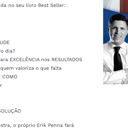
a no seu livro Best Seller:
SIGA-NOS NO FAKEBOOK
TUDE
Erik Penna Treinamentos
o dia?
 para EXCELÊNCIA nos RESULTADOS
 quem valoriza o que falta
er COMO
r
m SOLUÇÃO
tra, o próprio Erik Penna fará