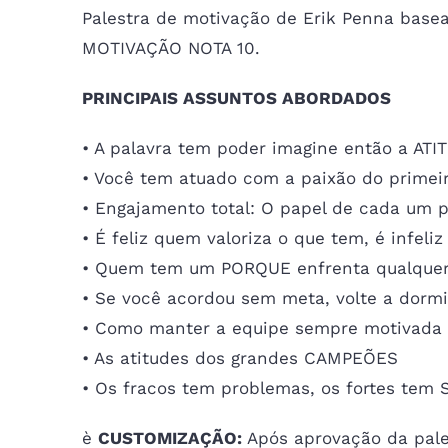
Palestra de motivação de Erik Penna basead
MOTIVAÇÃO NOTA 10.
FALE CONOSCO
PRINCIPAIS ASSUNTOS ABORDADOS
Taubaté/SP, Brasil
• A palavra tem poder imagine então a ATI
Segunda – Sexta: 8:30 – 17:30
• Você tem atuado com a paixão do primeir
Sábado – Domingo: Fechado
• Engajamento total: O papel de cada um
• É feliz quem valoriza o que tem, é infeliz
Erik Penna – Educação
• Quem tem um PORQUE enfrenta qualqu
• Se você acordou sem meta, volte a dormi
• Como manter a equipe sempre motivada
• As atitudes dos grandes CAMPEÕES
• Os fracos tem problemas, os fortes te
è
CUSTOMIZAÇÃO:
Após aprovação da pales