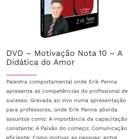
FALE CONOSCO
Taubaté/SP, Brasil
Segunda – Sexta: 8:30 – 17:30
Sábado – Domingo: Fechado
DVD – Motivação Nota 10 – A
Erik Penna – Educação
Didática do Amor
Palestra comportamental onde Erik Penna
apresenta as competências do profissional de
sucesso. Gravada ao vivo numa apresentação
para professores, onde Erik Penna aborda
SIGA-NOS NO FAKEBOOK
assuntos como: A importância da capacitação
constante; A Paixão do começo; Comunicação
Erik Penna Treinamentos
eficiente; Como motivar as pessoas; entre