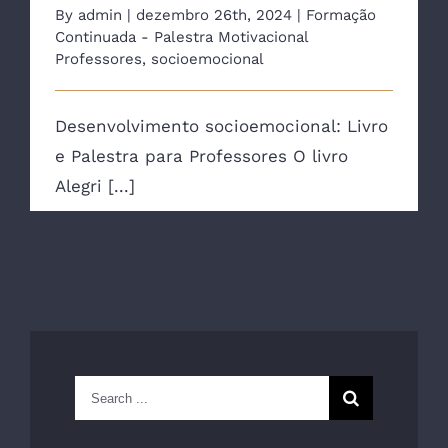
By
admin
|
dezembro 26th, 2024
|
Formação
Continuada - Palestra Motivacional
Professores
,
socioemocional
Desenvolvimento socioemocional: Livro
e Palestra para Professores O livro
Alegri [...]
Search
for: