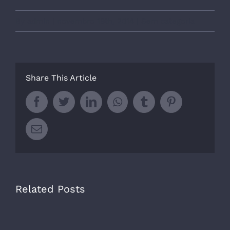
By
admin
|
novembro 19th, 2014
|
Sem categoria
Share This Article
Facebook
Twitter
LinkedIn
Whatsapp
Tumblr
Pinterest
Email
Related Posts