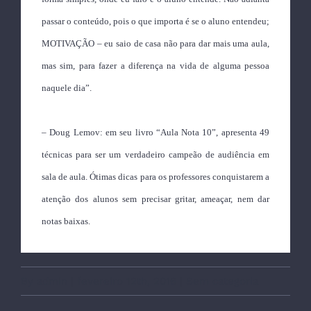
passar o conteúdo, pois o que importa é se o aluno entendeu;
MOTIVAÇÃO – eu saio de casa não para dar mais uma aula,
mas sim, para fazer a diferença na vida de alguma pessoa
naquele dia”.
– Doug Lemov: em seu livro “Aula Nota 10”, apresenta 49
técnicas para ser um verdadeiro campeão de audiência em
sala de aula. Ótimas dicas para os professores conquistarem a
atenção dos alunos sem precisar gritar, ameaçar, nem dar
notas baixas.
By
admin
|
fevereiro 12th, 2016
|
Sem categoria