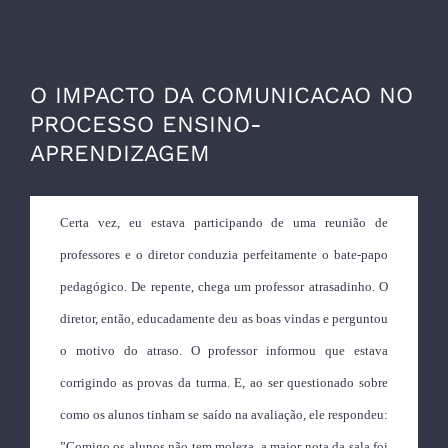
O IMPACTO DA COMUNICACAO NO
PROCESSO ENSINO-
APRENDIZAGEM
Certa vez, eu estava participando de uma reunião de
professores e o diretor conduzia perfeitamente o bate-papo
pedagógico. De repente, chega um professor atrasadinho. O
diretor, então, educadamente deu as boas vindas e perguntou
o motivo do atraso. O professor informou que estava
corrigindo as provas da turma. E, ao ser questionado sobre
como os alunos tinham se saído na avaliação, ele respondeu:
”Comigo os alunos não tem moleza, a maior nota da sala foi