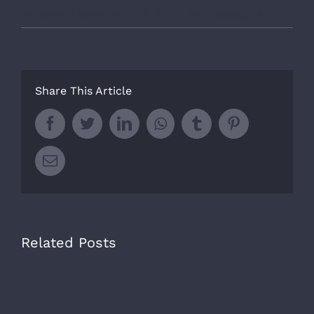
By
admin
|
dezembro 4th, 2014
|
Sem categoria
Share This Article
Facebook
Twitter
LinkedIn
Whatsapp
Tumblr
Pinterest
Email
Related Posts